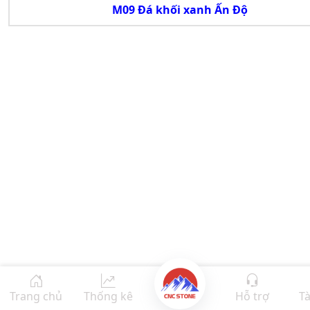
M09 Đá khối xanh Ấn Độ
Trang chủ
Thống kê
Hỗ trợ
Tà