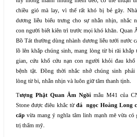
tuy mỏng manh nhưng mềm dẻo, có thể thuận th
chiều gió mà lay, vì thế rất khó bị bẻ gãy. Nhà
dương liễu biểu trưng cho sự nhẫn nhịn, nhắc n
con người biết kiên trì trước mọi khó khăn. Quan 
Bồ Tát thường dùng nhành dương liễu tưới nước c
lồ lên khắp chúng sinh, mang lòng từ bi rãi khắp t
gian, cứu khổ cứu nạn con người khỏi đau khổ 
bệnh tật. Đồng thời nhắc nhở chúng sinh phải 
lòng từ bi, nhẫn nhịn và luôn giữ tâm thanh tịnh.
T
ượng Phật Quan Âm Ngồi
mẫu M41 của CN
Stone được điêu khắc từ 
đá  ngọc Hoàng Long
 c
cấp
 vừa mang ý nghĩa tâm linh mạnh mẽ vừa có g
trị thẩm mỹ. 