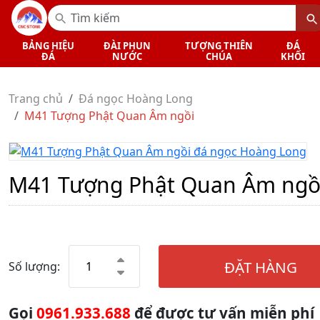
BẢNG HIỆU
ĐÀI PHUN
TƯỢNG THIÊN
ĐÁ
ĐÁ
NƯỚC
CHÚA
KHỐI
Trang chủ
Đá ngọc Hoàng Long
M41 Tượng Phật Quan Âm ngồi
M41 Tượng Phật Quan Âm ngồ
ĐẶT HÀNG
Số lượng:
Gọi
0961.933.688
để được tư vấn miễn phí