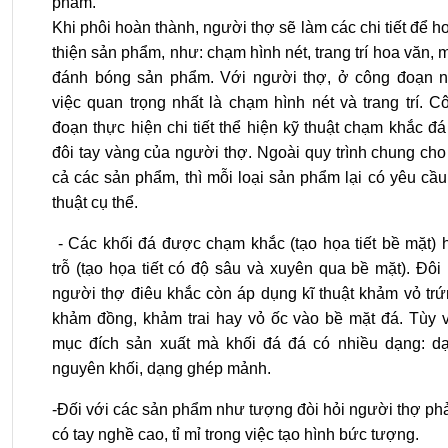
phẩm.
Khi phôi hoàn thành, người thợ sẽ làm các chi tiết để h
thiện sản phẩm, như: chạm hình nét, trang trí hoa văn, m
đánh bóng sản phẩm. Với người thợ, ở công đoạn n
việc quan trọng nhất là chạm hình nét và trang trí. C
đoạn thực hiện chi tiết thể hiện kỹ thuật chạm khắc đá
đôi tay vàng của người thợ. Ngoài quy trình chung cho 
cả các sản phẩm, thì mỗi loại sản phẩm lại có yêu cầu
thuật cụ thể.
- Các khối đá được chạm khắc (tạo họa tiết bề mặt) 
trỗ (tạo họa tiết có độ sâu và xuyên qua bề mặt). Đôi 
người thợ điêu khắc còn áp dụng kĩ thuật khảm vỏ trứ
khảm đồng, khảm trai hay vỏ ốc vào bề mặt đá. Tùy 
mục đích sản xuất mà khối đá đá có nhiều dạng: d
nguyên khối, dạng ghép mảnh.
-Đối với các sản phẩm như tượng đòi hỏi người thợ ph
có tay nghề cao, tỉ mỉ trong việc tạo hình bức tượng.