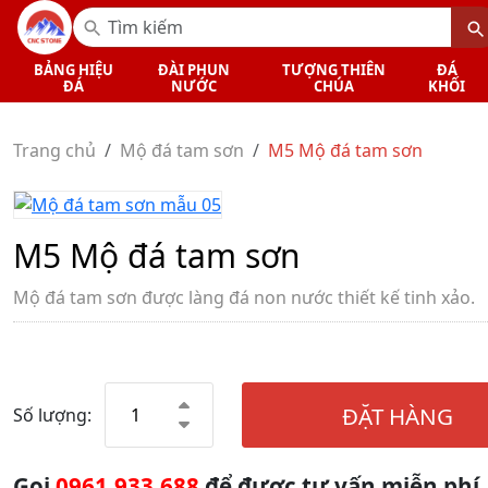
BẢNG HIỆU
ĐÀI PHUN
TƯỢNG THIÊN
ĐÁ
ĐÁ
NƯỚC
CHÚA
KHỐI
Trang chủ
Mộ đá tam sơn
M5 Mộ đá tam sơn
M5 Mộ đá tam sơn
Mộ đá tam sơn được làng đá non nước thiết kế tinh xảo.
ĐẶT HÀNG
Số lượng:
Gọi
0961.933.688
để được tư vấn miễn phí