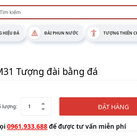
 HIỆU ĐÁ
ĐÀI PHUN NƯỚC
TƯỢNG THIÊN C
31 Tượng đài bằng đá
ĐẶT HÀNG
 lượng:
ọi
0961.933.688
để được tư vấn miễn phí