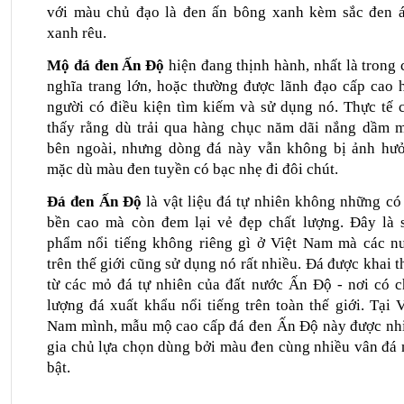
với màu chủ đạo là đen ấn bông xanh kèm sắc đen á
xanh rêu.
Mộ đá đen Ấn Độ
 hiện đang thịnh hành, nhất là trong c
nghĩa trang lớn, hoặc thường được lãnh đạo cấp cao h
người có điều kiện tìm kiếm và sử dụng nó. Thực tế c
thấy rằng dù trải qua hàng chục năm dãi nắng dầm m
bên ngoài, nhưng dòng đá này vẫn không bị ảnh hưở
mặc dù màu đen tuyền có bạc nhẹ đi đôi chút.
Đá đen Ấn Độ
 là vật liệu đá tự nhiên không những có 
bền cao mà còn đem lại vẻ đẹp chất lượng. Đây là s
phẩm nổi tiếng không riêng gì ở Việt Nam mà các nư
trên thế giới cũng sử dụng nó rất nhiều. Đá được khai th
từ các mỏ đá tự nhiên của đất nước Ấn Độ - nơi có ch
lượng đá xuất khẩu nổi tiếng trên toàn thế giới. Tại Vi
Nam mình, mẫu mộ cao cấp đá đen Ấn Độ này được nhi
gia chủ lựa chọn dùng bởi màu đen cùng nhiều vân đá n
bật.