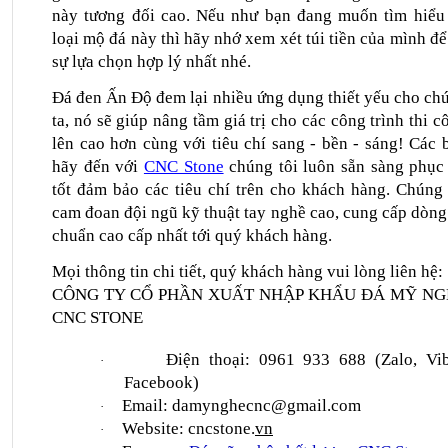
này tương đối cao. Nếu như bạn đang muốn tìm hiểu 
loại mộ đá này thì hãy nhớ xem xét túi tiền của mình để 
sự lựa chọn hợp lý nhất nhé.
Đá đen Ấn Độ đem lại nhiều ứng dụng thiết yếu cho chú
ta, nó sẽ giúp nâng tầm giá trị cho các công trình thi cô
lên cao hơn cùng với tiêu chí sang - bền - sáng! Các b
hãy đến với 
CNC Stone
 chúng tôi luôn sẵn sàng phục 
tốt đảm bảo các tiêu chí trên cho khách hàng. Chúng t
cam đoan đội ngũ kỹ thuật tay nghề cao, cung cấp dòng 
chuẩn cao cấp nhất tới quý khách hàng.
Mọi thông tin chi tiết, quý khách hàng vui lòng liên hệ:
CÔNG TY CỔ PHẦN XUẤT NHẬP KHẨU ĐÁ MỸ NG
CNC STONE
Điện thoại: 0961 933 688 (Zalo, Vibe
·
Facebook)
Email: damynghecnc@gmail.com
·
Website: cncstone.
vn
·