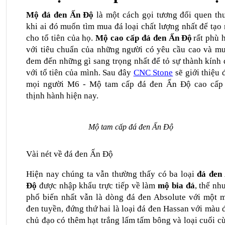
Mộ đá đen Ấn Độ
 là một cách gọi tương đối quen thu
khi ai đó muốn tìm mua đá loại chất lượng nhất để tạo 
cho tổ tiên của họ. 
Mộ cao cấp đá đen Ấn Độ
rất phù h
với tiêu chuẩn của những người
 có yêu cầu cao và mu
đem đến những gì sang trọng nhất để tỏ sự thành kính đ
với tổ tiên của mình. Sau đây 
CNC Stone
 sẽ giới thiệu 
mọi người M6 - Mộ tam cấp đá đen Ấn Độ cao cấp 
thịnh hành hiện nay.
Mộ tam cấp đá đen Ấn Độ
Vài nét về đá đen Ấn Độ
Hiện nay chúng ta vẫn thường thấy có ba loại 
đá đen 
Độ
 được nhập khẩu trực tiếp về làm
 mộ bia đá
, thế như
phổ biến nhất vẫn là dòng đá đen Absolute với một m
đen tuyền, đứng thứ hai là loại đá đen Hassan với màu đ
chủ đạo có thêm hạt trắng lấm tấm bông và loại cuối cù