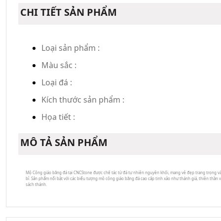
CHI TIẾT SẢN PHẨM
Loại sản phẩm :
Màu sắc :
Loại đá :
Kích thước sản phẩm :
Họa tiết :
MÔ TẢ SẢN PHẨM
Mộ Công giáo bằng đá tại CNCStone được chế tác từ đá tự nhiên nguyên khối, mang vẻ đẹp trang trọng v
bỉ. Sản phẩm nổi bật với các biểu tượng mô công giáo bằng đá cao cấp tinh xảo như thánh giá, thiên thần 
sách thánh.