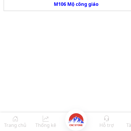
M106 Mộ công giáo
Trang chủ
Thống kê
Hỗ trợ
Tà