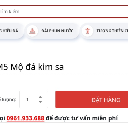
 HIỆU ĐÁ
ĐÀI PHUN NƯỚC
TƯỢNG THIÊN C
5 Mộ đá kim sa
ĐẶT HÀNG
 lượng:
ọi
0961.933.688
để được tư vấn miễn phí