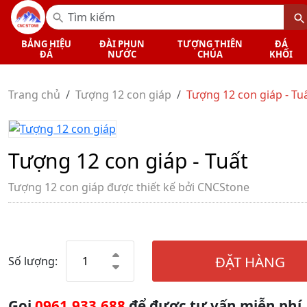
BẢNG HIỆU
ĐÀI PHUN
TƯỢNG THIÊN
ĐÁ
ĐÁ
NƯỚC
CHÚA
KHỐI
Trang chủ
Tượng 12 con giáp
Tượng 12 con giáp - Tu
Tượng 12 con giáp - Tuất
Tượng 12 con giáp được thiết kế bởi CNCStone
ĐẶT HÀNG
Số lượng:
Gọi
0961.933.688
để được tư vấn miễn phí