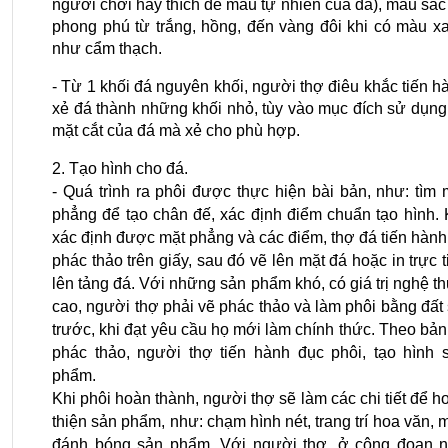
người chơi hay thích để màu tự nhiên của đá), màu sắc 
phong phú từ trắng, hồng, đến vàng đôi khi có màu xa
như cẩm thạch.
- Từ 1 khối đá nguyên khối, người thợ điêu khắc tiến hà
xẻ đá thành những khối nhỏ, tùy vào mục đích sử dụng 
mặt cắt của đá mà xẻ cho phù hợp.
2. Tạo hình cho đá.
- Quá trình ra phôi được thực hiện bài bản, như: tìm m
phẳng để tạo chân đế, xác định điểm chuẩn tạo hình. K
xác định được mặt phẳng và các điểm, thợ đá tiến hành 
phác thảo trên giấy, sau đó vẽ lên mặt đá hoặc in trực ti
lên tảng đá. Với những sản phẩm khó, có giá trị nghệ thu
cao, người thợ phải vẽ phác thảo và làm phôi bằng đất s
trước, khi đạt yêu cầu họ mới làm chính thức. Theo bản 
phác thảo, người thợ tiến hành đục phôi, tạo hình s
phẩm.
Khi phôi hoàn thành, người thợ sẽ làm các chi tiết để ho
thiện sản phẩm, như: chạm hình nét, trang trí hoa văn, mà
đánh bóng sản phẩm. Với người thợ, ở công đoạn nà