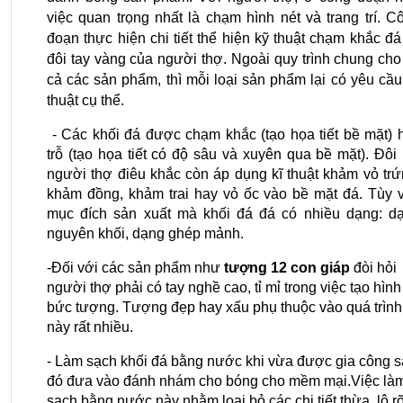
việc quan trọng nhất là chạm hình nét và trang trí. Cô
đoạn thực hiện chi tiết thể hiện kỹ thuật chạm khắc đá 
đôi tay vàng của người thợ. Ngoài quy trình chung cho t
cả các sản phẩm, thì mỗi loại sản phẩm lại có yêu cầu 
thuật cụ thể.
 - Các khối đá được chạm khắc (tạo họa tiết bề mặt) h
trỗ (tạo họa tiết có độ sâu và xuyên qua bề mặt). Đôi k
người thợ điêu khắc còn áp dụng kĩ thuật khảm vỏ trứn
khảm đồng, khảm trai hay vỏ ốc vào bề mặt đá. Tùy v
mục đích sản xuất mà khối đá đá có nhiều dạng: dạ
nguyên khối, dạng ghép mảnh.
-Đối với các sản phẩm như
 tượng 12 con giáp
 đòi hỏi 
người thợ phải có tay nghề cao, tỉ mỉ trong việc tạo hình 
bức tượng. Tượng đẹp hay xấu phụ thuộc vào quá trình 
này rất nhiều. 
- Làm sạch khối đá bằng nước khi vừa được gia công s
đó đưa vào đánh nhám cho bóng cho mềm mại.Việc làm
sạch bằng nước này nhằm loại bỏ các chi tiết thừa, lộ rõ