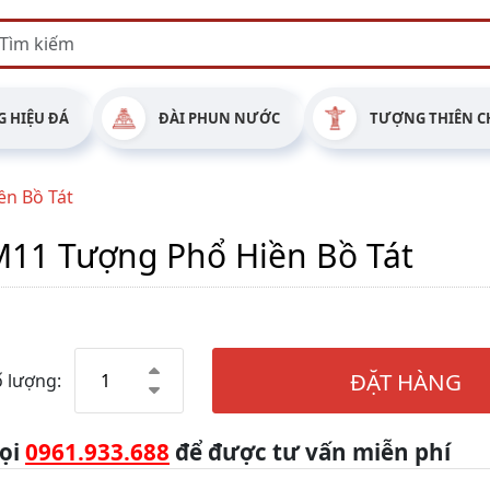
 HIỆU ĐÁ
ĐÀI PHUN NƯỚC
TƯỢNG THIÊN C
n Bồ Tát
11 Tượng Phổ Hiền Bồ Tát
ĐẶT HÀNG
 lượng:
ọi
0961.933.688
để được tư vấn miễn phí