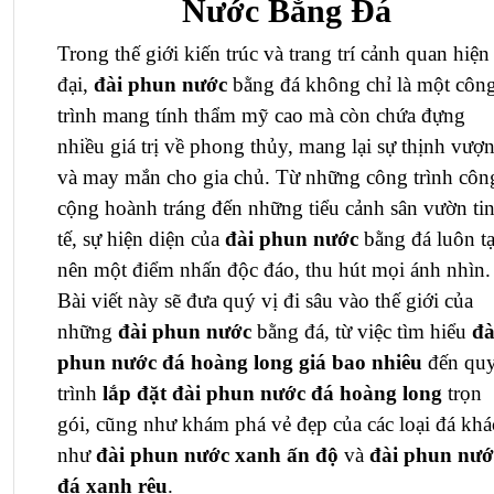
Nước Bằng Đá
Trong thế giới kiến trúc và trang trí cảnh quan hiện
đại,
đài phun nước
bằng đá không chỉ là một côn
trình mang tính thẩm mỹ cao mà còn chứa đựng
nhiều giá trị về phong thủy, mang lại sự thịnh vượ
và may mắn cho gia chủ. Từ những công trình côn
cộng hoành tráng đến những tiểu cảnh sân vườn ti
tế, sự hiện diện của
đài phun nước
bằng đá luôn t
nên một điểm nhấn độc đáo, thu hút mọi ánh nhìn.
Bài viết này sẽ đưa quý vị đi sâu vào thế giới của
những
đài phun nước
bằng đá, từ việc tìm hiểu
đà
phun nước đá hoàng long giá bao nhiêu
đến qu
trình
lắp đặt đài phun nước đá hoàng long
trọn
gói, cũng như khám phá vẻ đẹp của các loại đá khá
như
đài phun nước xanh ấn độ
và
đài phun nướ
đá xanh rêu
.