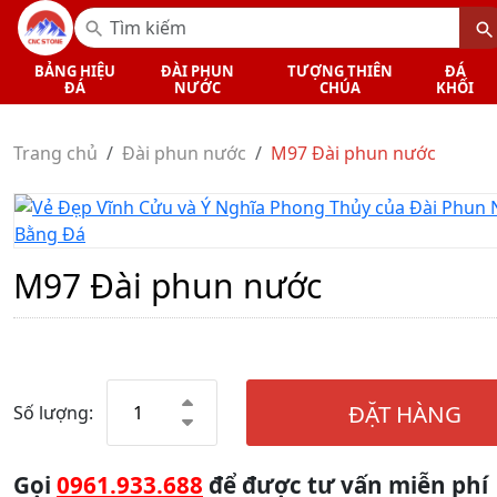
BẢNG HIỆU
ĐÀI PHUN
TƯỢNG THIÊN
ĐÁ
ĐÁ
NƯỚC
CHÚA
KHỐI
Trang chủ
Đài phun nước
M97 Đài phun nước
M97 Đài phun nước
ĐẶT HÀNG
Số lượng:
Gọi
0961.933.688
để được tư vấn miễn phí