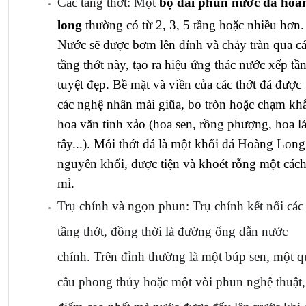
Các tầng thớt: Một 
bộ đài phun nước đá hoàn
long
 thường có từ 2, 3, 5 tầng hoặc nhiều hơn. 
Nước sẽ được bơm lên đỉnh và chảy tràn qua cá
tầng thớt này, tạo ra hiệu ứng thác nước xếp tần
tuyệt đẹp. Bề mặt và viền của các thớt đá được 
các nghệ nhân mài giũa, bo tròn hoặc chạm khắ
hoa văn tinh xảo (hoa sen, rồng phượng, hoa lá
tây...). Mỗi thớt đá là một khối đá Hoàng Long 
nguyên khối, được tiện và khoét rỗng một cách 
mỉ.
Trụ chính và ngọn phun: Trụ chính kết nối các 
tầng thớt, đồng thời là đường ống dẫn nước 
chính. Trên đỉnh thường là một búp sen, một qu
cầu phong thủy hoặc một vòi phun nghệ thuật, 