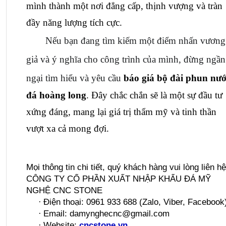
mình thành một nơi đẳng cấp, thịnh vượng và tràn 
đầy năng lượng tích cực.
Nếu bạn đang tìm kiếm một điểm nhấn vương 
giả và ý nghĩa cho công trình của mình, đừng ngần 
ngại tìm hiểu và yêu cầu 
báo giá bộ đài phun nướ
đá hoàng long
. Đây chắc chắn sẽ là một sự đầu tư 
xứng đáng, mang lại giá trị thẩm mỹ và tinh thần 
vượt xa cả mong đợi.
Mọi thông tin chi tiết, quý khách hàng vui lòng liên hệ
CÔNG TY CỔ PHẦN XUẤT NHẬP KHẨU ĐÁ MỸ 
NGHỆ CNC STONE
·
Điện thoại: 
0961 933 688
 (Zalo, Viber, Facebook
·
Email: damynghecnc@gmail.com
·
Website: 
cncstone.vn