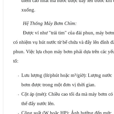
điểm cao nhất mà nước được đẩy lên trước khi 
xuống.
Hệ Thống Máy Bơm Chìm:
Được ví như "trái tim" của đài phun, máy bơm
có nhiệm vụ hút nước từ bể chứa và đẩy lên đỉnh đà
phun. Việc lựa chọn máy bơm phải dựa trên các yếu
tố:
Lưu lượng (lít/phút hoặc m³/giờ): Lượng nước 
bơm được trong một đơn vị thời gian.
Cột áp (mét): Chiều cao tối đa mà máy bơm có 
thể đẩy nước lên.
Công suất (W hoặc HP): Ảnh hưởng đến mức 