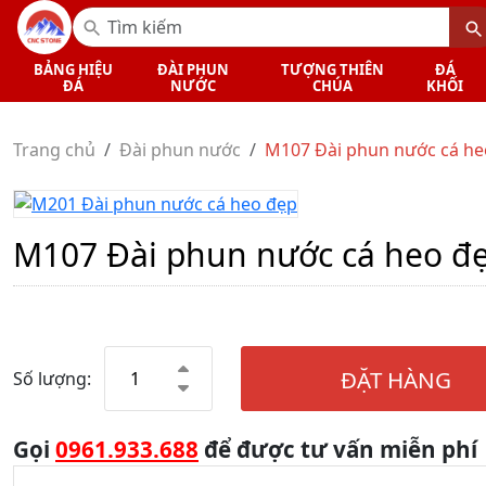
BẢNG HIỆU
ĐÀI PHUN
TƯỢNG THIÊN
ĐÁ
ĐÁ
NƯỚC
CHÚA
KHỐI
Trang chủ
Đài phun nước
M107 Đài phun nước cá he
M107 Đài phun nước cá heo đ
ĐẶT HÀNG
Số lượng:
Gọi
0961.933.688
để được tư vấn miễn phí