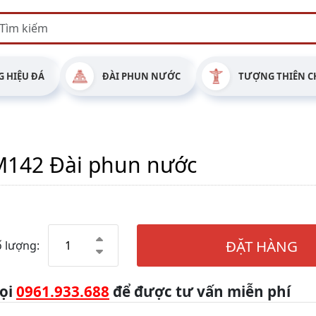
 HIỆU ĐÁ
ĐÀI PHUN NƯỚC
TƯỢNG THIÊN C
M142 Đài phun nước
ĐẶT HÀNG
 lượng:
ọi
0961.933.688
để được tư vấn miễn phí