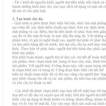
- Từ 1 khối đá nguyên khối, người thợ điêu khắc tiến hành xẻ 
thành những khối nhỏ, tùy vào mục đích sử dụng và mặt cắt c
đá mà xẻ cho phù hợp.
2. Tạo hình cho đá.
- Quá trình ra phôi được thực hiện bài bản, như: tìm mặt phẳn
tạo chân đế, xác định điểm chuẩn tạo hình. Khi xác định được
mặt phẳng và các điểm, thợ đá tiến hành vẽ phác thảo trên giấy
sau đó vẽ lên mặt đá hoặc in trực tiếp lên tảng đá. Với những 
phẩm khó, có giá trị nghệ thuật cao, người thợ phải vẽ phác th
và làm phôi bằng đất sét trước, khi đạt yêu cầu họ mới làm chí
thức. Theo bản vẽ phác thảo, người thợ tiến hành đục phôi, tạ
hình sản phẩm.
Khi phôi hoàn thành, người thợ sẽ làm các chi tiết để hoàn thi
sản phẩm, như: chạm hình nét, trang trí hoa văn, mài, đánh bó
sản phẩm. Với người thợ, ở công đoạn này, việc quan trọng nh
là chạm hình nét và trang trí. Công đoạn thực hiện chi tiết thể
hiện kỹ thuật chạm khắc đá và đôi tay vàng của người thợ. Ng
quy trình chung cho tất cả các sản phẩm, thì mỗi loại sản phẩm
có yêu cầu kỹ thuật cụ thể.
- Các khối đá được chạm khắc (tạo họa tiết bề mặt) hay trỗ (tạ
họa tiết có độ sâu và xuyên qua bề mặt). Đôi khi người thợ điê
khắc còn áp dụng kĩ thuật khảm vỏ trứng, khảm đồng, khảm tr
hay vỏ ốc vào bề mặt đá. Tùy vào mục đích sản xuất mà khối 