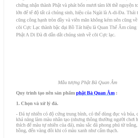
chứng nhận thành Phật và phát bốn mươi tám lời thề nguyện t
lớn để tế độ tất cả chúng sinh, hiệu của Ngài là A-di-Đa. Thái 
cũng công hạnh tròn đầy và viên mãn không kém nên cũng về
cõi Cực Lạc thành bậc đại Bồ Tát hiệu là Quan Thế Âm cùng 
Phật A Di Đà đi dẫn dắt chúng sinh
về cõi Cực lạc.
Mẫu tượng Phật Bà Quan Âm
Quy trình tạo nên sản phẩm
phật Bà Quan Âm
:
1. Chọn và xử lý đá.
- Đá tự nhiên có độ cứng trung bình, có thể dùng đục và búa, 
khả năng làm màu nhân tạo (nhưng thông thường người chơi 
thích để màu tự nhiên của đá), màu sắc đá phong phú từ trắng,
hồng, đến vàng đôi khi có màu xanh như cẩm thạch.