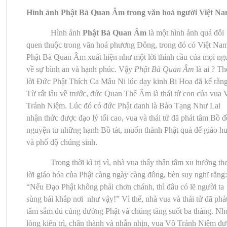
Hình ảnh Phật Bà Quan Âm trong văn hoá người Việt N
Hình ảnh
Phật Bà Quan Âm
là một hình ảnh quá đỗi
quen thuộc trong văn hoá phương Đông, trong đó có Việt Na
Phật Bà Quan Âm xuất hiện như một lời thỉnh cầu của mọi ng
về sự bình an và hạnh phúc. Vậy
Phật Bà Quan Âm
là ai ? Th
lời
Đức Phật Thích Ca Mâu Ni lúc dạy kinh Bi Hoa đã kể rằng
Từ rất lâu về trước, đức Quan Thế Âm là thái tử con của vua 
Tránh Niệm. Lúc đó có đức Phật danh là Bảo Tạng Như Lai
nhận thức được đạo lý tối cao, vua và thái tử đã phát tâm Bồ đ
nguyện tu những hạnh Bồ tát, muốn thành Phật quả để giáo h
và phổ độ chúng sinh.
Trong thời kì trị vì, nhà vua thấy thân tâm xu hướng th
lời giáo hóa của Phật càng ngày càng đông, bèn suy nghĩ rằng:
“Nếu Đạo Phật không phải chơn chánh, thì đâu có lẽ người ta
sùng bái khắp nơi như vậy!” Vì thế, nhà vua và thái tử đã phá
tâm sắm đủ cúng đường Phật và chúng tăng suốt ba tháng. Nh
lòng kiên trì, chân thành và nhẫn nhịn, vua Vô Tránh Niệm đ