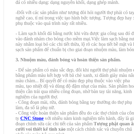
đá có nhiều dạng: dạng nguyên khối, dạng ghép mảnh.
-Đối với các sản phẩm như tượng đòi hỏi người thợ phải có ta
nghề cao, tỉ mỉ trong việc tạo hình bức tượng. Tượng đẹp hay
phụ thuộc vào quá trình này rất nhiều.
- Làm sạch khối đá bằng nước khi vừa được gia công sau đó 
vào đánh nhám cho bóng cho mềm mại.Việc làm sạch bằng n
này nhằm loại bỏ các chi tiết thừa, lộ rõ các họa tiết bề mặt và
sạch sản phẩm để chuẩn bị cho giai đoạn nhuộm màu, làm bón
3. Nhuộm màu, đánh bóng và hoàn thiện sản phẩm.
- Để sản phẩm có màu sắc đẹp, đôi khi người thợ phải nhuộm 
bằng phẩm màu kết hợp với bã chè xanh, xi đánh giày màu nâ
màu chàm... Bí quyết để có màu đẹp phụ thuộc vào việc pha
màu, tạo nhiệt độ và dùng độ đậm nhạt của màu. Sản phẩm ho
thiện cần trải qua nhiều công đoạn, nhờ bàn tay tài năng, kinh
nghiệm của người thợ.
- Công đoạn mài, rửa, đánh bóng bằng tay thường do thợ phụ
làm, đa số là phụ nữ.
- Công việc hoàn thiện sản phẩm đều do các thợ chính của cô
ty
CNC Stone
với nhiều năm kinh nghiệm tiến hành, đây là gi
đoạn chỉnh sửa các chi tiết của sản phẩm
Tượng phật quan 
cưỡi voi thiết kế tinh xảo
một cách chính xác và chuyên chú